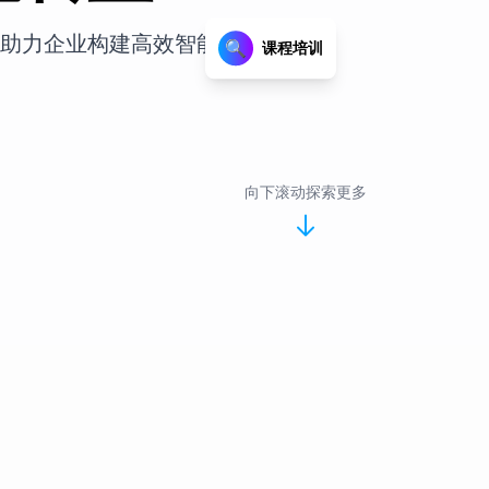
助力企业构建高效智能
🔍
课程培训
智能对话平
点击下方按钮体验我们的
向下滚动探索更多