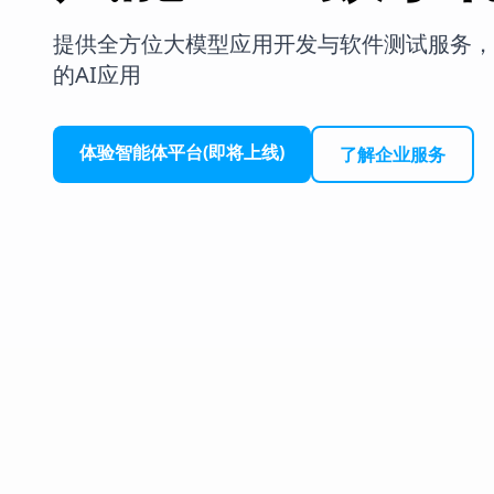
提供全方位大模型应用开发与软件测试服务，
的AI应用
体验智能体平台(即将上线)
了解企业服务