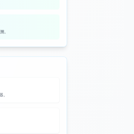
溯。
器。